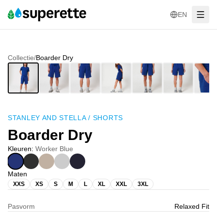
EN
Collectie
/
Boarder Dry
STANLEY AND STELLA
/
SHORTS
Boarder Dry
Kleuren
:
Worker Blue
Maten
XXS
XS
S
M
L
XL
XXL
3XL
Pasvorm
Relaxed Fit