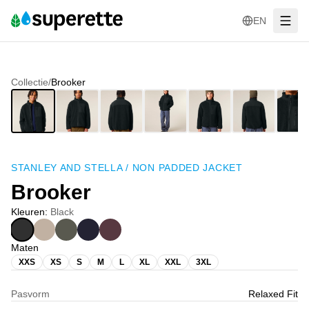
EN
Collectie
/
Brooker
STANLEY AND STELLA
/
NON PADDED JACKET
Brooker
Kleuren
:
Black
Maten
XXS
XS
S
M
L
XL
XXL
3XL
Pasvorm
Relaxed Fit