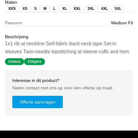
Maten
XXS
XS
S
M
L
XL
XXL
3XL
4XL
5XL
Pasvorm
Medium Fit
Beschrijving
1x1 rib at neckline Self-fabric back neck tape Set-in
sleeves Twin-needle topstitching at sleeve cuffs and hem
Unisex
155gms
Interesse in dit product?
Neem contact met ons op voor een offerte op maat.
Offerte aanvragen