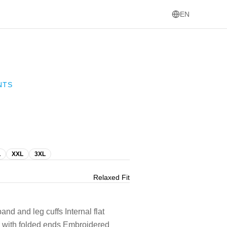
EN
NTS
L
XXL
3XL
Relaxed Fit
and and leg cuffs Internal flat
r with folded ends Embroidered