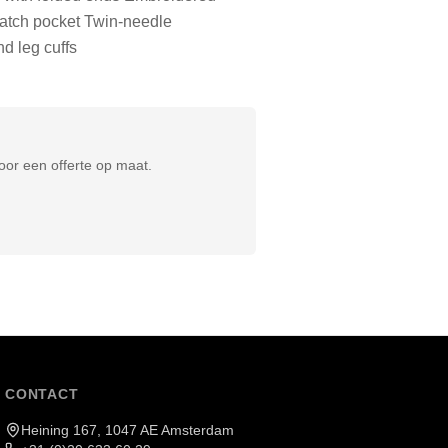
patch pocket Twin-needle
nd leg cuffs
or een offerte op maat.
CONTACT
Heining 167, 1047 AE Amsterdam