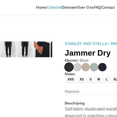
Home
Collectie
Diensten
Over Ons
FAQ
Contact
STANLEY AND STELLA
/
PA
Jammer Dry
Kleuren
:
Black
Maten
XXS
XS
S
M
L
X
Pasvorm
Beschrijving
Self-fabric elasticated waistb
drawcord in matching colou