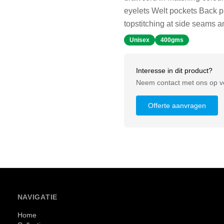
eyelets Welt pockets Back 
topstitching at side seams a
Unisex
400gms
Interesse in dit product?
Neem contact met ons op vo
Offerte aanvragen
NAVIGATIE
Home