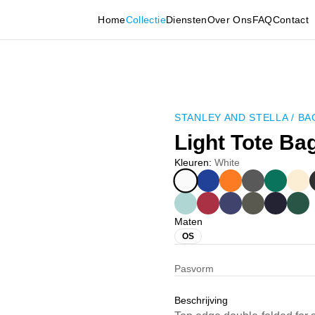
Home
Collectie
Diensten
Over Ons
FAQ
Contact
STANLEY AND STELLA
/
BA
Light Tote Ba
Kleuren
:
White
Maten
OS
Pasvorm
Beschrijving