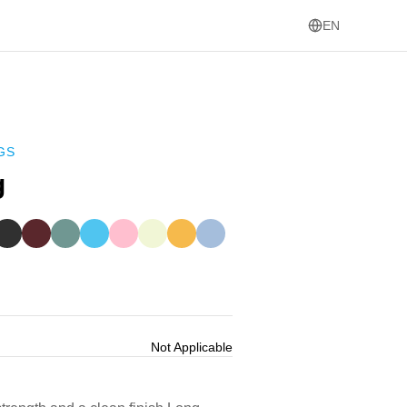
EN
GS
g
Not Applicable