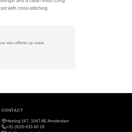
trength and a clean finish Long
rced with cross-stitching
or een offerte op maat.
CONTACT
Heining 167, 1047 AE Amsterdam
+31 (0)20 633 60 29