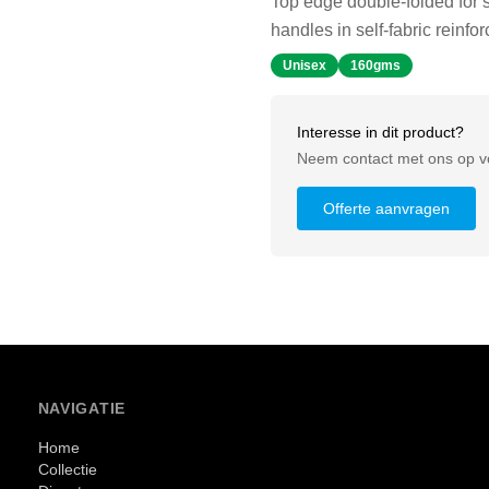
Top edge double-folded for s
handles in self-fabric reinfo
Unisex
160gms
Interesse in dit product?
Neem contact met ons op vo
Offerte aanvragen
NAVIGATIE
Home
Collectie