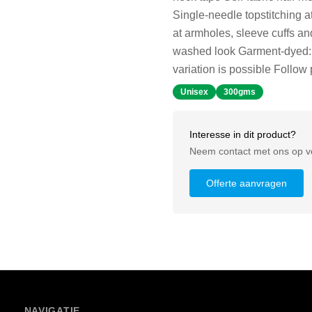
Single-needle topstitching a
at armholes, sleeve cuffs a
washed look Garment-dyed: e
variation is possible Follo
Unisex
300gms
Interesse in dit product?
Neem contact met ons op vo
Offerte aanvragen
NAVIGATIE