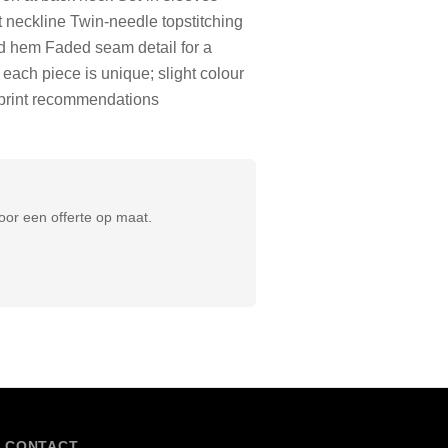
t neckline Twin-needle topstitching
nd hem Faded seam detail for a
ach piece is unique; slight colour
w print recommendations
or een offerte op maat.
CONTACT