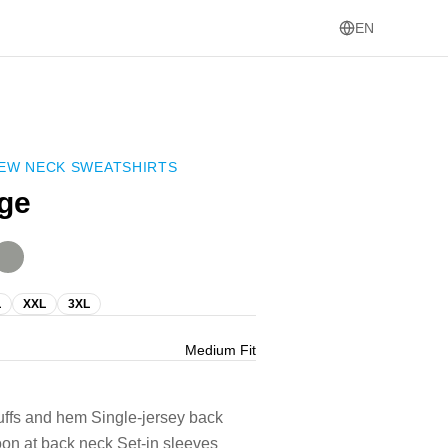
EN
EW NECK SWEATSHIRTS
age
L
XXL
3XL
Medium Fit
cuffs and hem Single-jersey back
oon at back neck Set-in sleeves