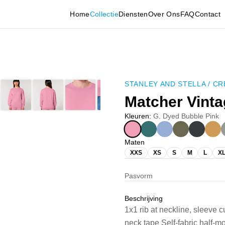
Home
Collectie
Diensten
Over Ons
FAQ
Contact
STANLEY AND STELLA
/
CR
Matcher Vint
Kleuren
:
G. Dyed Bubble Pink
Maten
XXS
XS
S
M
L
X
Pasvorm
Beschrijving
1x1 rib at neckline, sleeve 
neck tape Self-fabric half-m