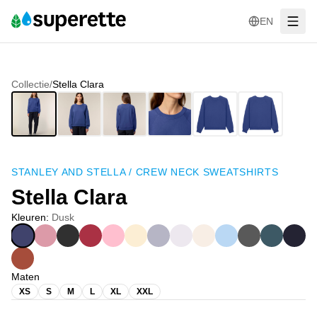
EN
Collectie
/
Stella Clara
STANLEY AND STELLA
/
CREW NECK SWEATSHIRTS
Stella Clara
Kleuren
:
Dusk
Maten
XS
S
M
L
XL
XXL