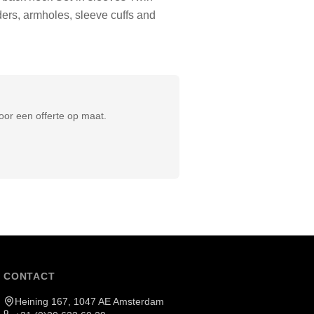
ders, armholes, sleeve cuffs and
or een offerte op maat.
CONTACT
Heining 167, 1047 AE Amsterdam