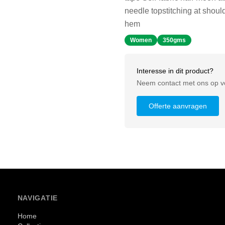
needle topstitching at shoul
hem
Women
350gms
Interesse in dit product?
Neem contact met ons op vo
Offerte aanvragen
NAVIGATIE
Home