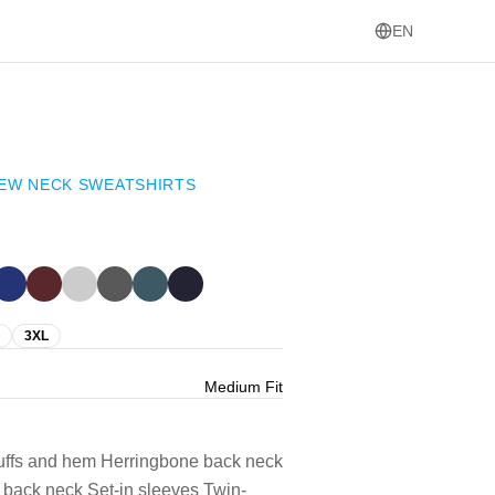
EN
EW NECK SWEATSHIRTS
3XL
Medium Fit
 cuffs and hem Herringbone back neck
t back neck Set-in sleeves Twin-