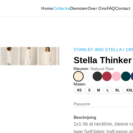
Home
Collectie
Diensten
Over Ons
FAQ
Contact
STANLEY AND STELLA
/
CR
Stella Thinker
Kleuren
:
Natural Raw
Maten
XS
S
M
L
XL
XXL
Pasvorm
Beschrijving
1x1 rib at neckline, sleeve
tape Self-fabric half-moon a